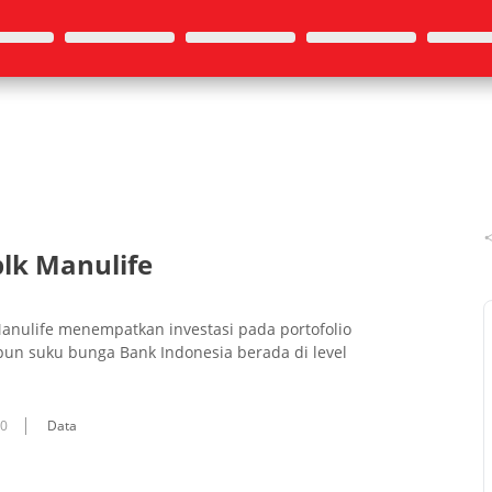
plk Manulife
nulife menempatkan investasi pada portofolio
pun suku bunga Bank Indonesia berada di level
10
Data