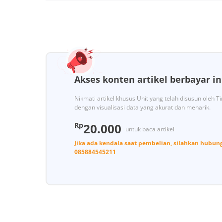
Akses konten artikel berbayar in
Nikmati artikel khusus Unit yang telah disusun oleh 
dengan visualisasi data yang akurat dan menarik.
Rp
20.000
untuk baca artikel
Jika ada kendala saat pembelian, silahkan hubun
085884545211