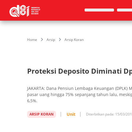
Home
Arsip
Arsip Koran
Proteksi Deposito Diminati D
JAKARTA: Dana Pensiun Lembaga Keuangan (DPLK) Ma
pasar uang hingga 75% sepanjang tahun lalu, meski
6,5%.
Unit
ARSIP KORAN
Diterbitkan pada:
15/03/20