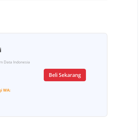
i
Tim Data Indonesia
Beli Sekarang
gi
WA: