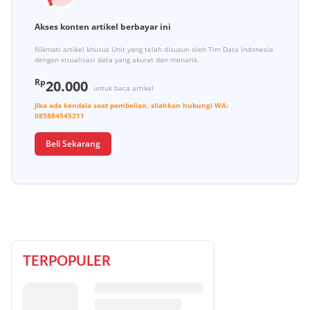
Akses konten artikel berbayar ini
Nikmati artikel khusus Unit yang telah disusun oleh Tim Data Indonesia
dengan visualisasi data yang akurat dan menarik.
Rp
20.000
untuk baca artikel
Jika ada kendala saat pembelian, silahkan hubungi
WA:
085884545211
Beli Sekarang
TERPOPULER