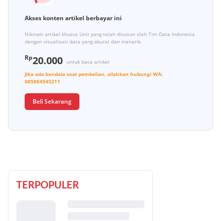
Akses konten artikel berbayar ini
Nikmati artikel khusus Unit yang telah disusun oleh Tim Data Indonesia
dengan visualisasi data yang akurat dan menarik.
Rp
20.000
untuk baca artikel
Jika ada kendala saat pembelian, silahkan hubungi
WA:
085884545211
Beli Sekarang
TERPOPULER