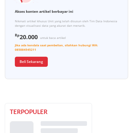
Akses konten artikel berbayar ini
Nikmati artikel khusus Unit yang telah disusun oleh Tim Data Indonesia
dengan visualisasi data yang akurat dan menarik.
Rp
20.000
untuk baca artikel
Jika ada kendala saat pembelian, silahkan hubungi
WA:
085884545211
Beli Sekarang
TERPOPULER