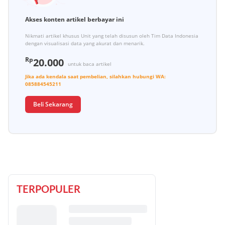
Akses konten artikel berbayar ini
Nikmati artikel khusus Unit yang telah disusun oleh Tim Data Indonesia
dengan visualisasi data yang akurat dan menarik.
Rp
20.000
untuk baca artikel
Jika ada kendala saat pembelian, silahkan hubungi
WA:
085884545211
Beli Sekarang
TERPOPULER