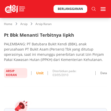
BERLANGGANAN
Home
Arsip
Arsip Koran
Pt Bbk Menanti Terbitnya Iipkh
PALEMBANG: PT Batubara Bukit Kendi (BBK), anak
perusahaan PT Bukit Asam (Persero) Tbk yang ditutup
operasinya, saat ini menunggu penerbitan surat Izin Pinjam
Pakai Kawasan Hutan (IPPKH) dari Kementerian Kehutanan.
ARSIP
Diterbitkan pada:
Unit
Data
KORAN
03/05/2010