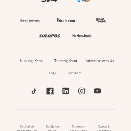
Hubungi Kami
Tentang Kami
Advertise with Us
FAQ
Tim Kami
Kebijakan
Kebijakan
Pedoman
Syarat &
Pengembalian
Privasi
Media Siber
Ketentuan