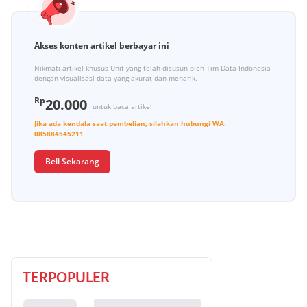
Akses konten artikel berbayar ini
Nikmati artikel khusus Unit yang telah disusun oleh Tim Data Indonesia
dengan visualisasi data yang akurat dan menarik.
Rp
20.000
untuk baca artikel
Jika ada kendala saat pembelian, silahkan hubungi
WA:
085884545211
Beli Sekarang
TERPOPULER