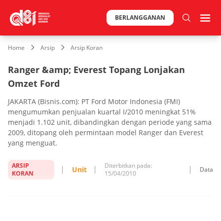
BERLANGGANAN
Home
Arsip
Arsip Koran
Ranger &amp; Everest Topang Lonjakan
Omzet Ford
JAKARTA (Bisnis.com): PT Ford Motor Indonesia (FMI)
mengumumkan penjualan kuartal I/2010 meningkat 51%
menjadi 1.102 unit, dibandingkan dengan periode yang sama
2009, ditopang oleh permintaan model Ranger dan Everest
yang menguat.
ARSIP
Diterbitkan pada:
Unit
Data
KORAN
15/04/2010