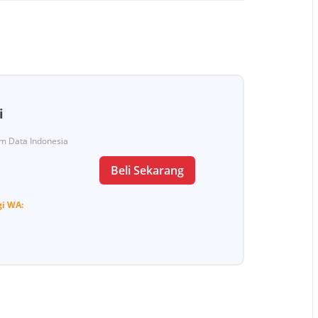
i
Tim Data Indonesia
Beli Sekarang
gi
WA: