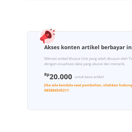
Akses konten artikel berbayar in
Nikmati artikel khusus Unit yang telah disusun oleh 
dengan visualisasi data yang akurat dan menarik.
Rp
20.000
untuk baca artikel
Jika ada kendala saat pembelian, silahkan hubun
085884545211