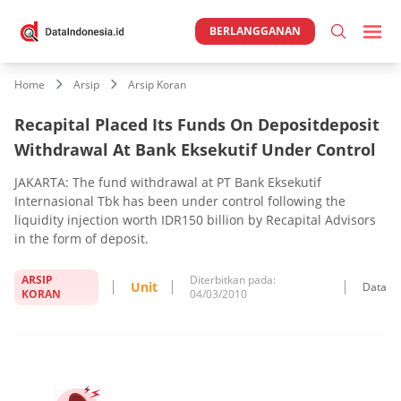
BERLANGGANAN
Home
Arsip
Arsip Koran
Recapital Placed Its Funds On Depositdeposit
Withdrawal At Bank Eksekutif Under Control
JAKARTA: The fund withdrawal at PT Bank Eksekutif
Internasional Tbk has been under control following the
liquidity injection worth IDR150 billion by Recapital Advisors
in the form of deposit.
ARSIP
Diterbitkan pada:
Unit
Data
KORAN
04/03/2010