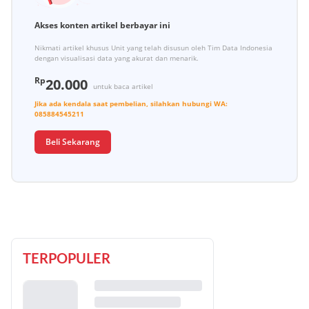
Akses konten artikel berbayar ini
Nikmati artikel khusus Unit yang telah disusun oleh Tim Data Indonesia
dengan visualisasi data yang akurat dan menarik.
Rp
20.000
untuk baca artikel
Jika ada kendala saat pembelian, silahkan hubungi
WA:
085884545211
Beli Sekarang
TERPOPULER