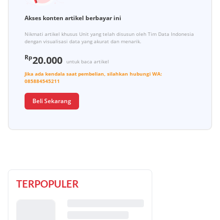
Akses konten artikel berbayar ini
Nikmati artikel khusus Unit yang telah disusun oleh Tim Data Indonesia
dengan visualisasi data yang akurat dan menarik.
Rp
20.000
untuk baca artikel
Jika ada kendala saat pembelian, silahkan hubungi
WA:
085884545211
Beli Sekarang
TERPOPULER