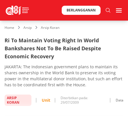
BERLANGGANAN
Home
Arsip
Arsip Koran
Ri To Maintain Voting Right In World
Bankshares Not To Be Raised Despite
Economic Recovery
JAKARTA: The Indonesian government plans to maintain its
shares ownership in the World Bank to preserve its voting
power in the multilateral donor institution, but such an effort
has to be coordinated first with the House.
ARSIP
Diterbitkan pada:
Unit
Data
KORAN
29/07/2009