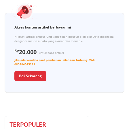
Akses konten artikel berbayar ini
Nikmati artikel khusus Unit yang telah disusun oleh Tim Data Indonesia
dengan visualisasi data yang akurat dan menarik.
Rp
20.000
untuk baca artikel
Jika ada kendala saat pembelian, silahkan hubungi
WA:
085884545211
Beli Sekarang
TERPOPULER