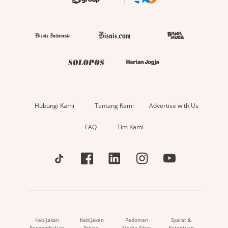
Hubungi Kami
Tentang Kami
Advertise with Us
FAQ
Tim Kami
Kebijakan
Kebijakan
Pedoman
Syarat &
Pengembalian
Privasi
Media Siber
Ketentuan