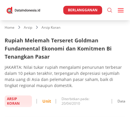
BERLANGGANAN
Home
Arsip
Arsip Koran
Rupiah Melemah Terseret Goldman
Fundamental Ekonomi dan Komitmen Bi
Tenangkan Pasar
JAKARTA: Nilai tukar rupiah mengalami penurunan terbesar
dalam 10 pekan terakhir, terpengaruh depresiasi sejumlah
mata uang di Asia dan pelemahan pasar saham, baik di
tingkat regional maupun domestik.
ARSIP
Diterbitkan pada:
Unit
Data
KORAN
20/04/2010