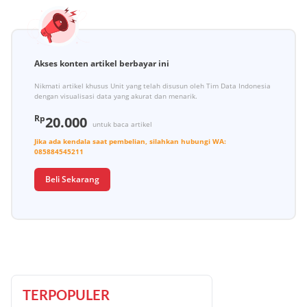
Akses konten artikel berbayar ini
Nikmati artikel khusus Unit yang telah disusun oleh Tim Data Indonesia
dengan visualisasi data yang akurat dan menarik.
Rp
20.000
untuk baca artikel
Jika ada kendala saat pembelian, silahkan hubungi
WA:
085884545211
Beli Sekarang
TERPOPULER