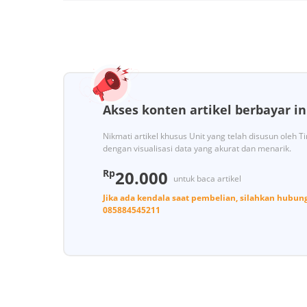
Akses konten artikel berbayar in
Nikmati artikel khusus Unit yang telah disusun oleh 
dengan visualisasi data yang akurat dan menarik.
Rp
20.000
untuk baca artikel
Jika ada kendala saat pembelian, silahkan hubun
085884545211