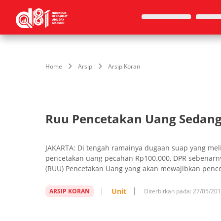
Home
Arsip
Arsip Koran
Ruu Pencetakan Uang Sedang
JAKARTA: Di tengah ramainya dugaan suap yang meli
pencetakan uang pecahan Rp100.000, DPR sebenarn
(RUU) Pencetakan Uang yang akan mewajibkan pencet
Unit
ARSIP KORAN
Diterbitkan pada:
27/05/20