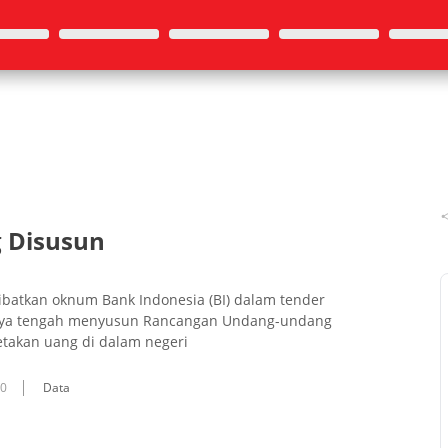
 Disusun
batkan oknum Bank Indonesia (BI) da­lam tender
ya tengah menyusun Rancangan Un­­dang-undang
akan uang di dalam ne­geri
10
Data