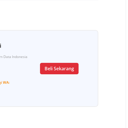
i
Tim Data Indonesia
Beli Sekarang
gi
WA: