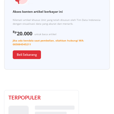
Akses konten artikel berbayar ini
Nikmati artikel khusus Unit yang telah disusun oleh Tim Data Indonesia
dengan visualisasi data yang akurat dan menarik.
Rp
20.000
untuk baca artikel
Jika ada kendala saat pembelian, silahkan hubungi
WA:
085884545211
Beli Sekarang
TERPOPULER