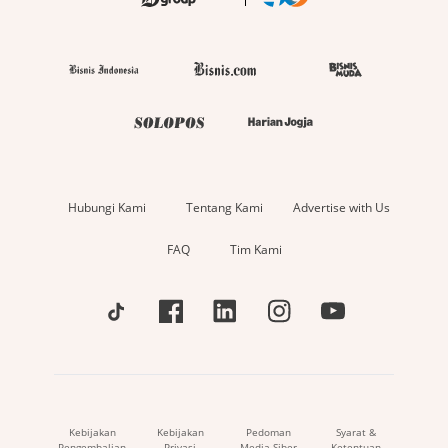
Hubungi Kami
Tentang Kami
Advertise with Us
FAQ
Tim Kami
Kebijakan
Kebijakan
Pedoman
Syarat &
Pengembalian
Privasi
Media Siber
Ketentuan