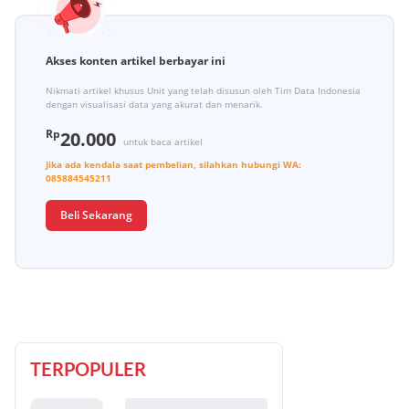
Akses konten artikel berbayar ini
Nikmati artikel khusus Unit yang telah disusun oleh Tim Data Indonesia
dengan visualisasi data yang akurat dan menarik.
Rp
20.000
untuk baca artikel
Jika ada kendala saat pembelian, silahkan hubungi
WA:
085884545211
Beli Sekarang
TERPOPULER