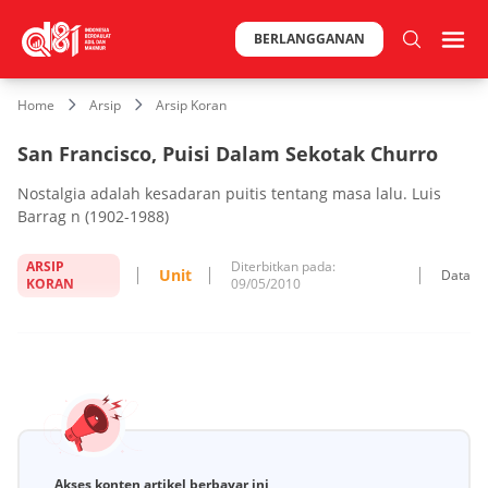
BERLANGGANAN
Home
Arsip
Arsip Koran
San Francisco, Puisi Dalam Sekotak Churro
Nostalgia adalah kesadaran puitis tentang masa lalu. Luis
Barrag n (1902-1988)
ARSIP
Diterbitkan pada:
Unit
Data
KORAN
09/05/2010
Akses konten artikel berbayar ini