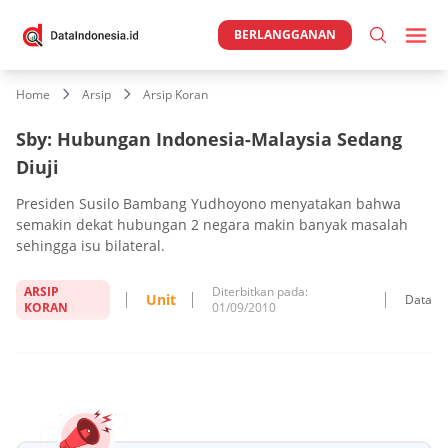
BERLANGGANAN
Home
Arsip
Arsip Koran
Sby: Hubungan Indonesia-Malaysia Sedang
Diuji
Presiden Susilo Bambang Yudhoyono menyatakan bahwa
semakin dekat hubungan 2 negara makin banyak masalah
sehingga isu bilateral.
ARSIP
Diterbitkan pada:
Unit
Data
KORAN
01/09/2010