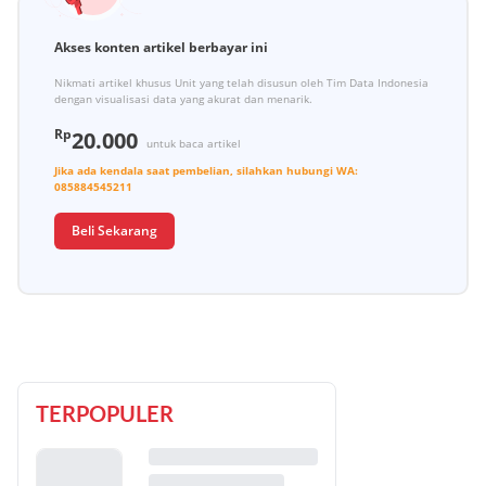
Akses konten artikel berbayar ini
Nikmati artikel khusus Unit yang telah disusun oleh Tim Data Indonesia
dengan visualisasi data yang akurat dan menarik.
Rp
20.000
untuk baca artikel
Jika ada kendala saat pembelian, silahkan hubungi
WA:
085884545211
Beli Sekarang
TERPOPULER