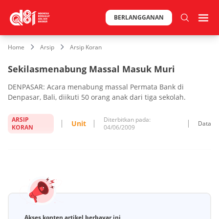
BERLANGGANAN
Home
Arsip
Arsip Koran
Sekilasmenabung Massal Masuk Muri
DENPASAR: Acara menabung massal Permata Bank di
Denpasar, Bali, diikuti 50 orang anak dari tiga sekolah.
ARSIP
Diterbitkan pada:
Unit
Data
KORAN
04/06/2009
Akses konten artikel berbayar ini