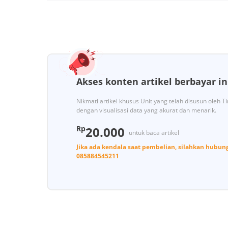
Akses konten artikel berbayar in
Nikmati artikel khusus Unit yang telah disusun oleh 
dengan visualisasi data yang akurat dan menarik.
Rp
20.000
untuk baca artikel
Jika ada kendala saat pembelian, silahkan hubun
085884545211