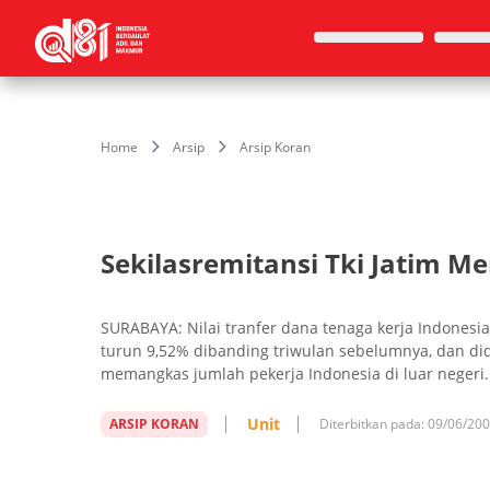
Home
Arsip
Arsip Koran
Sekilasremitansi Tki Jatim Me
SURABAYA: Nilai tranfer dana tenaga kerja Indonesia
turun 9,52% dibanding triwulan sebelumnya, dan didug
memangkas jumlah pekerja Indonesia di luar negeri.
Unit
ARSIP KORAN
Diterbitkan pada:
09/06/20