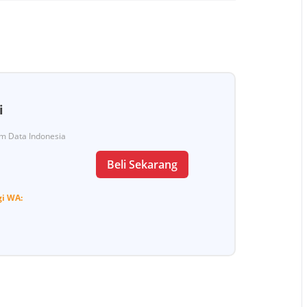
i
Tim Data Indonesia
Beli Sekarang
gi
WA: