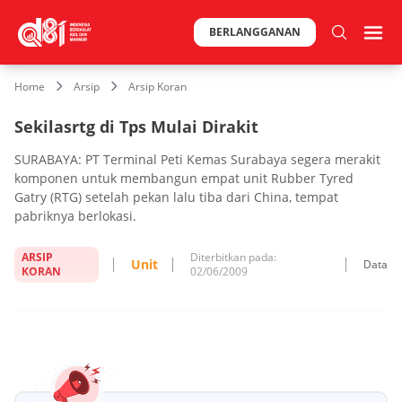
BERLANGGANAN
Home
Arsip
Arsip Koran
Sekilasrtg di Tps Mulai Dirakit
SURABAYA: PT Terminal Peti Kemas Surabaya segera merakit
komponen untuk membangun empat unit Rubber Tyred
Gatry (RTG) setelah pekan lalu tiba dari China, tempat
pabriknya berlokasi.
ARSIP
Diterbitkan pada:
Unit
Data
KORAN
02/06/2009