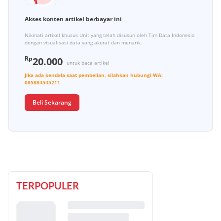
Akses konten artikel berbayar ini
Nikmati artikel khusus Unit yang telah disusun oleh Tim Data Indonesia
dengan visualisasi data yang akurat dan menarik.
Rp
20.000
untuk baca artikel
Jika ada kendala saat pembelian, silahkan hubungi
WA:
085884545211
Beli Sekarang
TERPOPULER