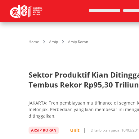
Home
Arsip
Arsip Koran
Sektor Produktif Kian Ditin
Tembus Rekor Rp95,30 Triliun
JAKARTA: Tren pembiayaan multifinance di segmen 
melonjak. Perbedaan yang kian membesar ini mengin
ditinggalkan.
Unit
ARSIP KORAN
Diterbitkan pada:
10/03/20