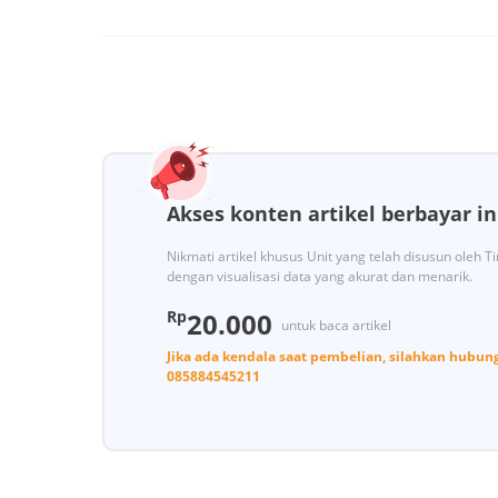
Akses konten artikel berbayar in
Nikmati artikel khusus Unit yang telah disusun oleh 
dengan visualisasi data yang akurat dan menarik.
Rp
20.000
untuk baca artikel
Jika ada kendala saat pembelian, silahkan hubun
085884545211