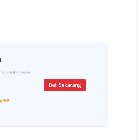
i
Tim Data Indonesia
Beli Sekarang
gi
WA: