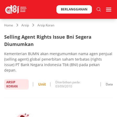
BERLANGGANAN
Home
Arsip
Arsip Koran
Selling Agent Rights Issue Bni Segera
Diumumkan
Kementerian BUMN akan mengumumkan nama agen penjual
(selling agent) global penerbitan saham terbatas (rights
issue) PT Bank Negara Indonesia Tbk (BNI) pada pekan
depan.
ARSIP
Diterbitkan pada:
Unit
Data
KORAN
03/09/2010