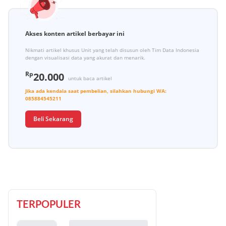
Akses konten artikel berbayar ini
Nikmati artikel khusus Unit yang telah disusun oleh Tim Data Indonesia
dengan visualisasi data yang akurat dan menarik.
Rp
20.000
untuk baca artikel
Jika ada kendala saat pembelian, silahkan hubungi
WA:
085884545211
Beli Sekarang
TERPOPULER