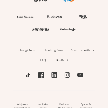
Hubungi Kami
Tentang Kami
Advertise with Us
FAQ
Tim Kami
Kebijakan
Kebijakan
Pedoman
Syarat &
Pengembalian
Privasi
Media Siber
Ketentuan