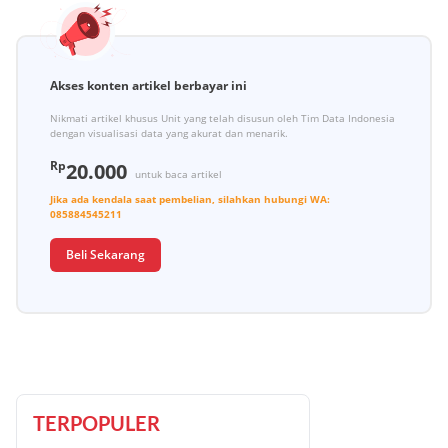
Akses konten artikel berbayar ini
Nikmati artikel khusus Unit yang telah disusun oleh Tim Data Indonesia
dengan visualisasi data yang akurat dan menarik.
Rp
20.000
untuk baca artikel
Jika ada kendala saat pembelian, silahkan hubungi
WA:
085884545211
Beli Sekarang
TERPOPULER