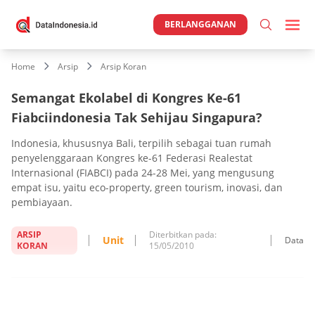
BERLANGGANAN
Home
Arsip
Arsip Koran
Semangat Ekolabel di Kongres Ke-61
Fiabciindonesia Tak Sehijau Singapura?
Indonesia, khususnya Bali, terpilih sebagai tuan rumah
penyelenggaraan Kongres ke-61 Federasi Realestat
Internasional (FIABCI) pada 24-28 Mei, yang mengusung
empat isu, yaitu eco-property, green tourism, inovasi, dan
pembiayaan.
ARSIP
Diterbitkan pada:
Unit
Data
KORAN
15/05/2010