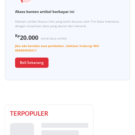
Akses konten artikel berbayar ini
Nikmati artikel khusus Unit yang telah disusun oleh Tim Data Indonesia
dengan visualisasi data yang akurat dan menarik.
Rp
20.000
untuk baca artikel
Jika ada kendala saat pembelian, silahkan hubungi
WA:
085884545211
Beli Sekarang
TERPOPULER