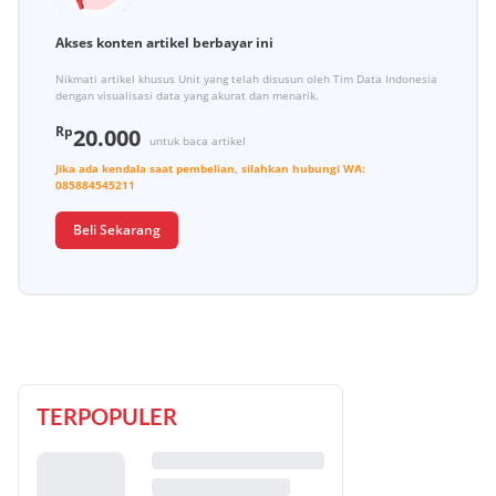
Akses konten artikel berbayar ini
Nikmati artikel khusus Unit yang telah disusun oleh Tim Data Indonesia
dengan visualisasi data yang akurat dan menarik.
Rp
20.000
untuk baca artikel
Jika ada kendala saat pembelian, silahkan hubungi
WA:
085884545211
Beli Sekarang
TERPOPULER