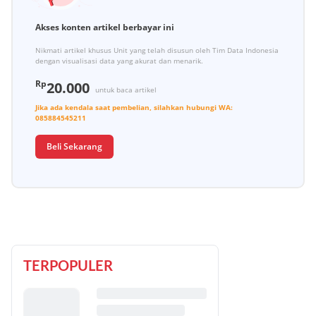
Akses konten artikel berbayar ini
Nikmati artikel khusus Unit yang telah disusun oleh Tim Data Indonesia
dengan visualisasi data yang akurat dan menarik.
Rp
20.000
untuk baca artikel
Jika ada kendala saat pembelian, silahkan hubungi
WA:
085884545211
Beli Sekarang
TERPOPULER