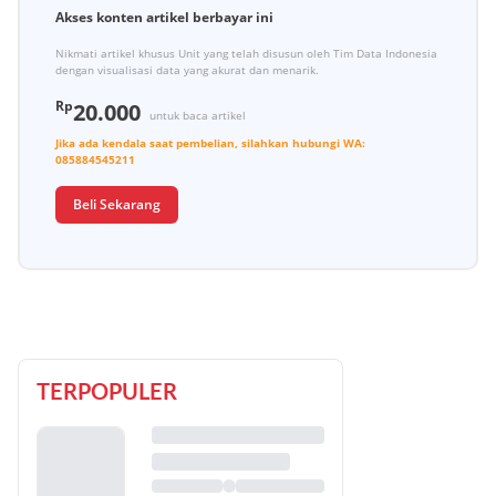
Akses konten artikel berbayar ini
Nikmati artikel khusus Unit yang telah disusun oleh Tim Data Indonesia
dengan visualisasi data yang akurat dan menarik.
Rp
20.000
untuk baca artikel
Jika ada kendala saat pembelian, silahkan hubungi
WA:
085884545211
Beli Sekarang
TERPOPULER