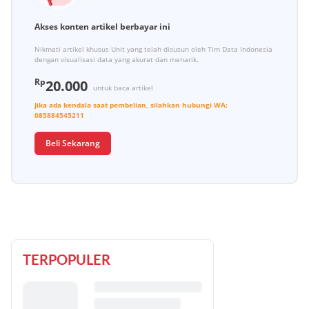
Akses konten artikel berbayar ini
Nikmati artikel khusus Unit yang telah disusun oleh Tim Data Indonesia
dengan visualisasi data yang akurat dan menarik.
Rp
20.000
untuk baca artikel
Jika ada kendala saat pembelian, silahkan hubungi
WA:
085884545211
Beli Sekarang
TERPOPULER