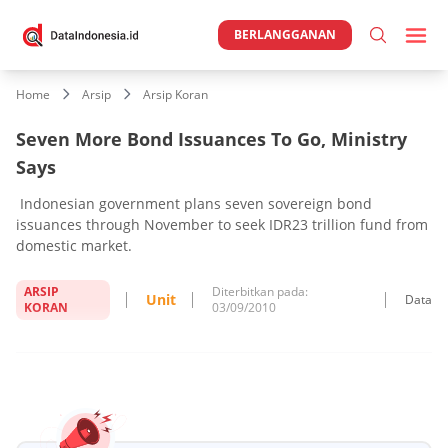
BERLANGGANAN
Home
Arsip
Arsip Koran
Seven More Bond Issuances To Go, Ministry
Says
Indonesian government plans seven sovereign bond
issuances through November to seek IDR23 trillion fund from
domestic market.
ARSIP
Diterbitkan pada:
Unit
Data
KORAN
03/09/2010