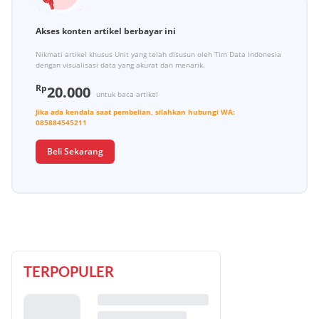
Akses konten artikel berbayar ini
Nikmati artikel khusus Unit yang telah disusun oleh Tim Data Indonesia
dengan visualisasi data yang akurat dan menarik.
Rp
20.000
untuk baca artikel
Jika ada kendala saat pembelian, silahkan hubungi
WA:
085884545211
Beli Sekarang
TERPOPULER