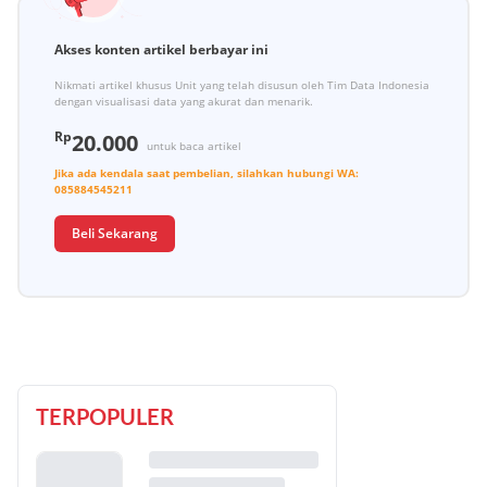
Akses konten artikel berbayar ini
Nikmati artikel khusus Unit yang telah disusun oleh Tim Data Indonesia
dengan visualisasi data yang akurat dan menarik.
Rp
20.000
untuk baca artikel
Jika ada kendala saat pembelian, silahkan hubungi
WA:
085884545211
Beli Sekarang
TERPOPULER