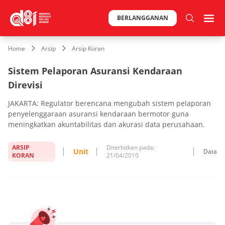
BERLANGGANAN
Home
Arsip
Arsip Koran
Sistem Pelaporan Asuransi Kendaraan
Direvisi
JAKARTA: Regulator berencana mengubah sistem pelaporan
penyelenggaraan asuransi kendaraan bermotor guna
meningkatkan akuntabilitas dan akurasi data perusahaan.
ARSIP
Diterbitkan pada:
Unit
Data
KORAN
21/04/2010