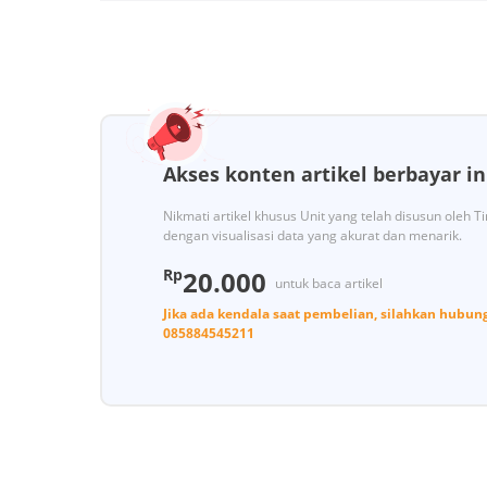
Akses konten artikel berbayar in
Nikmati artikel khusus Unit yang telah disusun oleh 
dengan visualisasi data yang akurat dan menarik.
Rp
20.000
untuk baca artikel
Jika ada kendala saat pembelian, silahkan hubun
085884545211