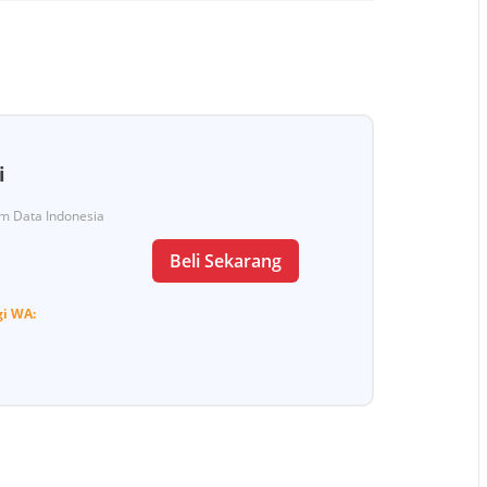
i
Tim Data Indonesia
Beli Sekarang
gi
WA: