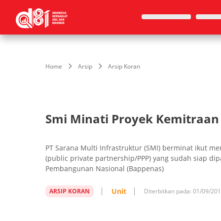
Home
Arsip
Arsip Koran
Smi Minati Proyek Kemitraan
PT Sarana Multi Infrastruktur (SMI) berminat ikut 
(public private partnership/PPP) yang sudah siap d
Pembangunan Nasional (Bappenas)
Unit
ARSIP KORAN
Diterbitkan pada:
01/09/20