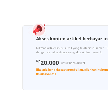
Akses konten artikel berbayar in
Nikmati artikel khusus Unit yang telah disusun oleh 
dengan visualisasi data yang akurat dan menarik.
Rp
20.000
untuk baca artikel
Jika ada kendala saat pembelian, silahkan hubun
085884545211