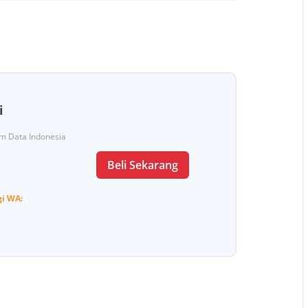
i
Tim Data Indonesia
Beli Sekarang
gi
WA: