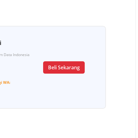
i
Tim Data Indonesia
Beli Sekarang
gi
WA: