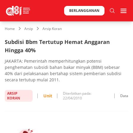
BERLANGGANAN
Home
Arsip
Arsip Koran
Subdisi Bbm Tertutup Hemat Anggaran
Hingga 40%
JAKARTA: Pemerintah memperhitungkan potensi
penghematan subsidi bahan bakar minyak (BBM) sebesar
40% dari pelaksanaan bertahap sistem pemberian subdisi
secara tertutup mulai 2011.
ARSIP
Diterbitkan pada:
Unit
Data
KORAN
22/04/2010