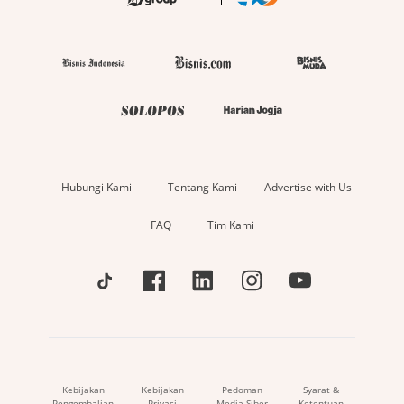
Hubungi Kami
Tentang Kami
Advertise with Us
FAQ
Tim Kami
Kebijakan
Kebijakan
Pedoman
Syarat &
Pengembalian
Privasi
Media Siber
Ketentuan