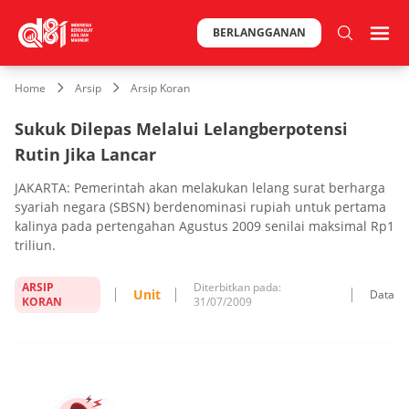
BERLANGGANAN
Home
Arsip
Arsip Koran
Sukuk Dilepas Melalui Lelangberpotensi
Rutin Jika Lancar
JAKARTA: Pemerintah akan melakukan lelang surat berharga
syariah negara (SBSN) berdenominasi rupiah untuk pertama
kalinya pada pertengahan Agustus 2009 senilai maksimal Rp1
triliun.
ARSIP
Diterbitkan pada:
Unit
Data
KORAN
31/07/2009