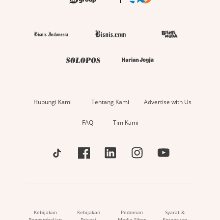
Hubungi Kami
Tentang Kami
Advertise with Us
FAQ
Tim Kami
Kebijakan
Kebijakan
Pedoman
Syarat &
Pengembalian
Privasi
Media Siber
Ketentuan