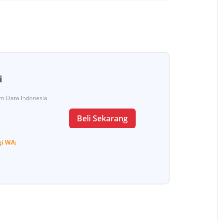
i
Tim Data Indonesia
Beli Sekarang
gi
WA: