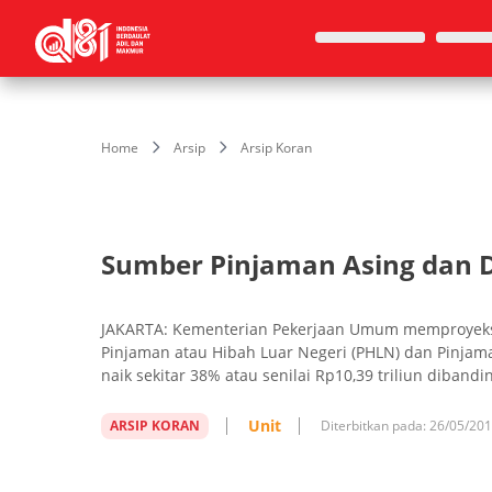
Home
Arsip
Arsip Koran
Sumber Pinjaman Asing dan 
JAKARTA: Kementerian Pekerjaan Umum memproyek
Pinjaman atau Hibah Luar Negeri (PHLN) dan Pinja
naik sekitar 38% atau senilai Rp10,39 triliun diband
Unit
ARSIP KORAN
Diterbitkan pada:
26/05/20