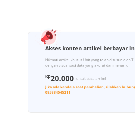
Akses konten artikel berbayar in
Nikmati artikel khusus Unit yang telah disusun oleh 
dengan visualisasi data yang akurat dan menarik.
Rp
20.000
untuk baca artikel
Jika ada kendala saat pembelian, silahkan hubun
085884545211