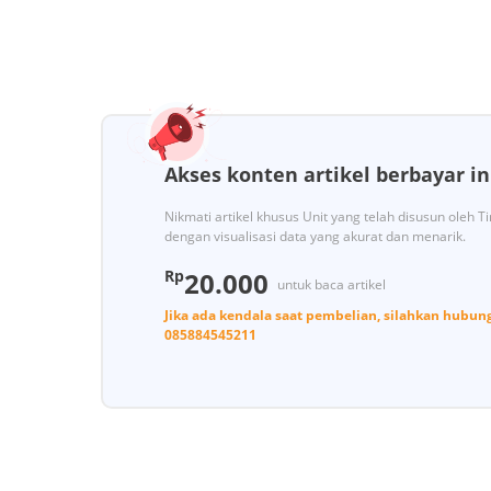
Akses konten artikel berbayar in
Nikmati artikel khusus Unit yang telah disusun oleh 
dengan visualisasi data yang akurat dan menarik.
Rp
20.000
untuk baca artikel
Jika ada kendala saat pembelian, silahkan hubun
085884545211