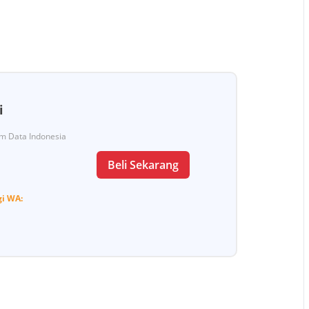
i
Tim Data Indonesia
Beli Sekarang
gi
WA: