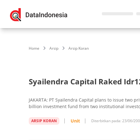
Home
Arsip
Arsip Koran
Syailendra Capital Raked Idr12
JAKARTA: PT Syailendra Capital plans to issue two p
billion investment fund from two institutional investo
Unit
ARSIP KORAN
Diterbitkan pada:
23/06/20