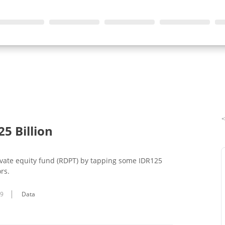
5 Billion
rivate equity fund (RDPT) by tapping some IDR125
rs.
09
Data