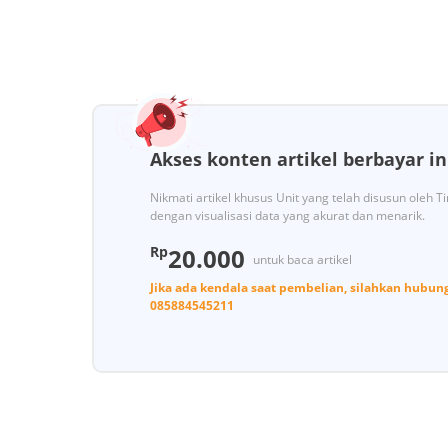
Akses konten artikel berbayar in
Nikmati artikel khusus Unit yang telah disusun oleh 
dengan visualisasi data yang akurat dan menarik.
Rp
20.000
untuk baca artikel
Jika ada kendala saat pembelian, silahkan hubun
085884545211