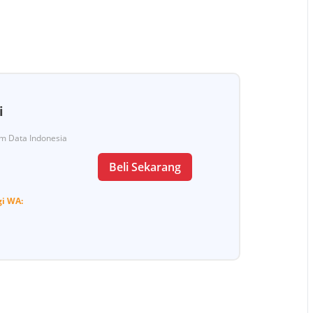
i
Tim Data Indonesia
Beli Sekarang
gi
WA: