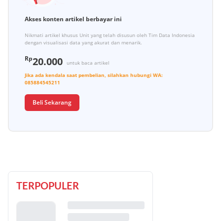
Akses konten artikel berbayar ini
Nikmati artikel khusus Unit yang telah disusun oleh Tim Data Indonesia
dengan visualisasi data yang akurat dan menarik.
Rp
20.000
untuk baca artikel
Jika ada kendala saat pembelian, silahkan hubungi
WA:
085884545211
Beli Sekarang
TERPOPULER