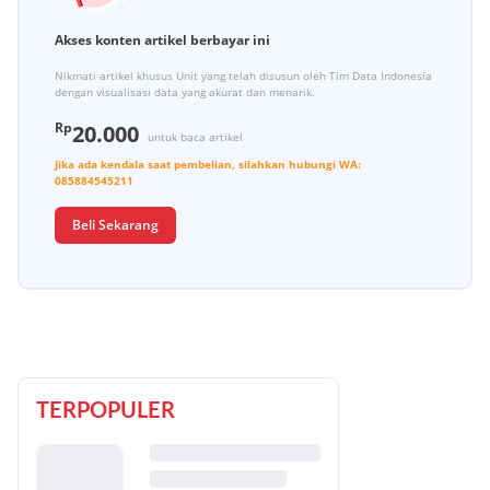
Akses konten artikel berbayar ini
Nikmati artikel khusus Unit yang telah disusun oleh Tim Data Indonesia
dengan visualisasi data yang akurat dan menarik.
Rp
20.000
untuk baca artikel
Jika ada kendala saat pembelian, silahkan hubungi
WA:
085884545211
Beli Sekarang
TERPOPULER