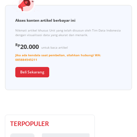
Akses konten artikel berbayar ini
Nikmati artikel khusus Unit yang telah disusun oleh Tim Data Indonesia
dengan visualisasi data yang akurat dan menarik.
Rp
20.000
untuk baca artikel
Jika ada kendala saat pembelian, silahkan hubungi
WA:
085884545211
Beli Sekarang
TERPOPULER