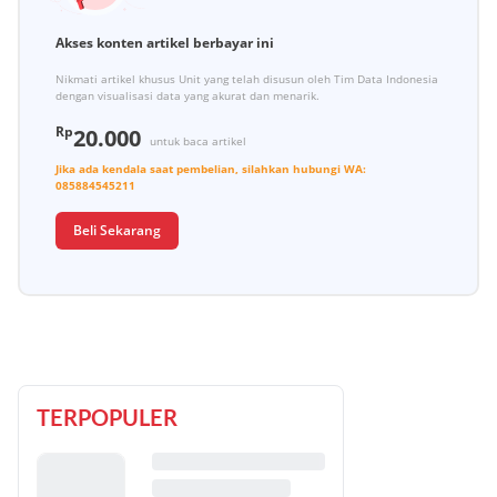
Akses konten artikel berbayar ini
Nikmati artikel khusus Unit yang telah disusun oleh Tim Data Indonesia
dengan visualisasi data yang akurat dan menarik.
Rp
20.000
untuk baca artikel
Jika ada kendala saat pembelian, silahkan hubungi
WA:
085884545211
Beli Sekarang
TERPOPULER