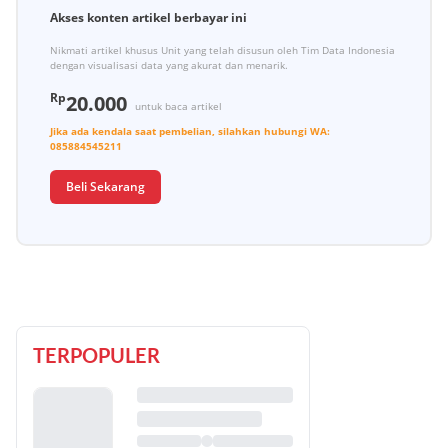
Akses konten artikel berbayar ini
Nikmati artikel khusus Unit yang telah disusun oleh Tim Data Indonesia
dengan visualisasi data yang akurat dan menarik.
Rp
20.000
untuk baca artikel
Jika ada kendala saat pembelian, silahkan hubungi
WA:
085884545211
Beli Sekarang
TERPOPULER