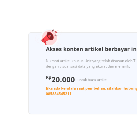
Akses konten artikel berbayar in
Nikmati artikel khusus Unit yang telah disusun oleh 
dengan visualisasi data yang akurat dan menarik.
Rp
20.000
untuk baca artikel
Jika ada kendala saat pembelian, silahkan hubun
085884545211