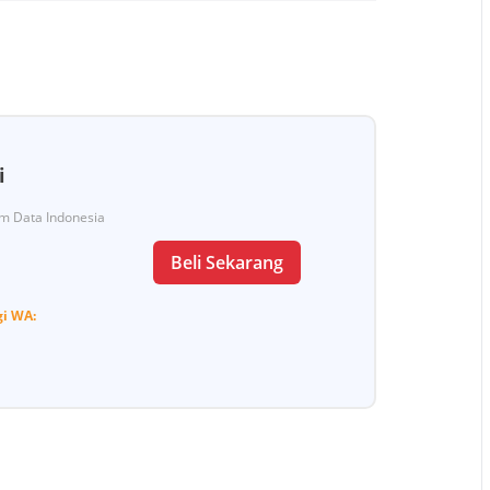
i
Tim Data Indonesia
Beli Sekarang
gi
WA: