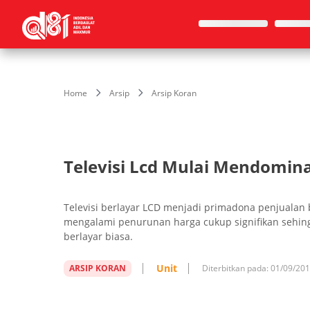
Home
Arsip
Arsip Koran
Televisi Lcd Mulai Mendomin
Televisi berlayar LCD menjadi primadona penjualan 
mengalami penurunan harga cukup signifikan sehin
berlayar biasa.
Unit
ARSIP KORAN
Diterbitkan pada:
01/09/20