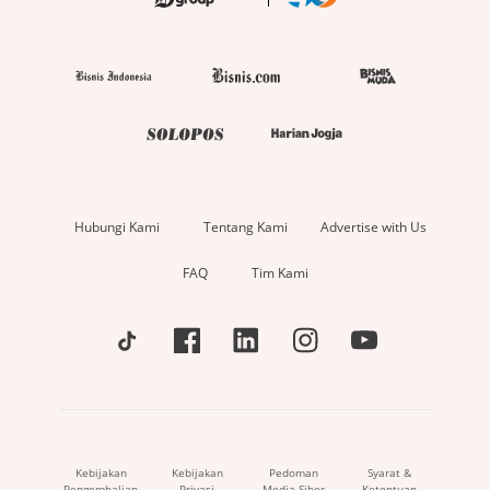
Hubungi Kami
Tentang Kami
Advertise with Us
FAQ
Tim Kami
Kebijakan
Kebijakan
Pedoman
Syarat &
Pengembalian
Privasi
Media Siber
Ketentuan