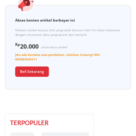
Akses konten artikel berbayar ini
Nikmati artikel khusus Unit yang telah disusun oleh Tim Data Indonesia
dengan visualisasi data yang akurat dan menarik.
Rp
20.000
untuk baca artikel
Jika ada kendala saat pembelian, silahkan hubungi
WA:
085884545211
Beli Sekarang
TERPOPULER