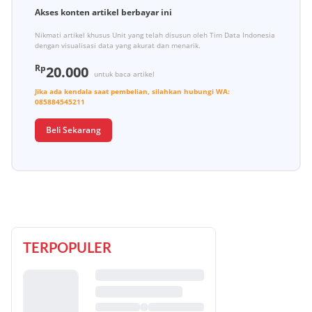
Akses konten artikel berbayar ini
Nikmati artikel khusus Unit yang telah disusun oleh Tim Data Indonesia
dengan visualisasi data yang akurat dan menarik.
Rp
20.000
untuk baca artikel
Jika ada kendala saat pembelian, silahkan hubungi
WA:
085884545211
Beli Sekarang
TERPOPULER