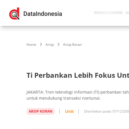
Home
Arsip
Arsip Koran
Ti Perbankan Lebih Fokus Un
JAKARTA: Tren teknologi informasi (TI) perbankan t
untuk mendukung transaksi nontunai.
Unit
ARSIP KORAN
Diterbitkan pada:
07/12/20