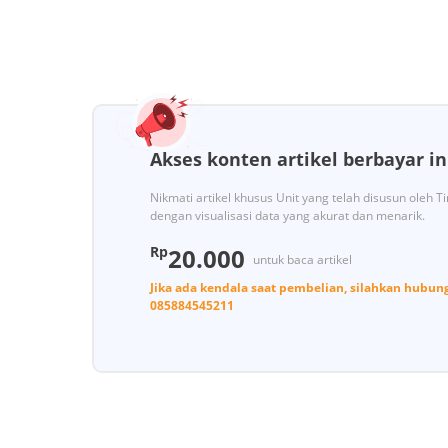
Akses konten artikel berbayar in
Nikmati artikel khusus Unit yang telah disusun oleh 
dengan visualisasi data yang akurat dan menarik.
Rp
20.000
untuk baca artikel
Jika ada kendala saat pembelian, silahkan hubun
085884545211