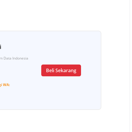
i
Tim Data Indonesia
Beli Sekarang
gi
WA: