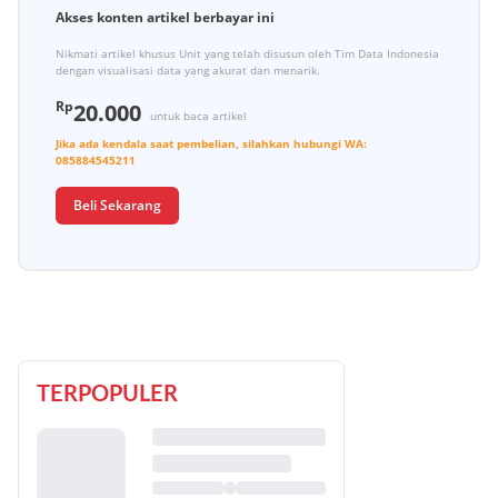
Akses konten artikel berbayar ini
Nikmati artikel khusus Unit yang telah disusun oleh Tim Data Indonesia
dengan visualisasi data yang akurat dan menarik.
Rp
20.000
untuk baca artikel
Jika ada kendala saat pembelian, silahkan hubungi
WA:
085884545211
Beli Sekarang
TERPOPULER